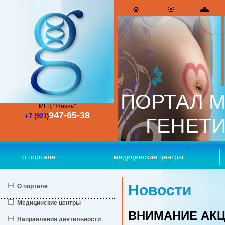
ПОРТАЛ М
МГЦ "Жизнь"
947-65-38
+7 (921)
ГЕНЕТ
о портале
медицинские центры
Новости
О портале
Медицинские центры
ВНИМАНИЕ АК
Направления деятельности