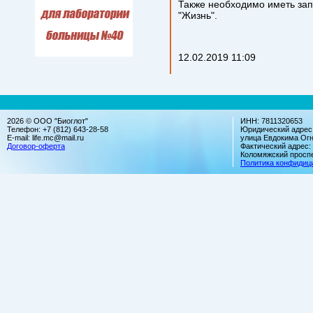
Также необходимо иметь за
"Жизнь".
12.02.2019
11:09
2026 © ООО "Биоглот"
ИНН: 7811320653
Телефон: +7 (812) 643-28-58
Юридический адрес:
E-mail: life.mc@mail.ru
улица Евдокима Огн
Договор-оферта
Фактический адрес:
Коломяжский проспек
Политика конфидиц