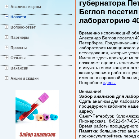
губернатора Пе
Анализы и цены
Беглов посетил
Новости
лабораторию 4
Вопрос-ответ
Временно исполняющий обяз
Партнеры
Александр Беглов посетил 4
Петербурга. Градоначальник 
лаборатория медицинского 
Проекты
исследования, которые успе
Именно здесь проходит мног
Отзывы
позволяет оценить генетиче
и изучать геном конкретного
Вакансии
каких условиях работают уче
именно в сороковой больниц
Акции и скидки
Подробнее
здесь
Внимание!
Забор анализов для лабо
Сдать анализы для лаборат
процедурном кабинете нашег
адресу:
Санкт-Петербург, Коломяжский
Пионерская). 8-921-947-65-
Время работы процедурного к
Памятка
: большинство анал
проконсультируйтесь перед 