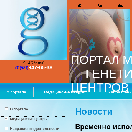
ПОРТАЛ М
МГЦ "Жизнь"
947-65-38
+7 (921)
ГЕНЕТ
ЦЕНТРОВ
о портале
медицинские центры
направлени
Новости
О портале
Медицинские центры
Временно испо
Направления деятельности