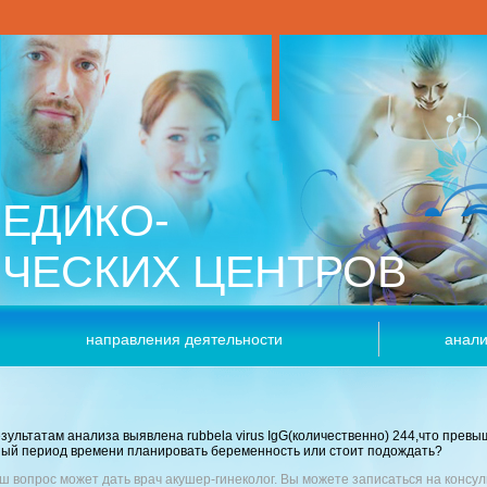
ЕДИКО-
ИЧЕСКИХ ЦЕНТРОВ
направления деятельности
анали
зультатам анализа выявлена rubbela virus IgG(количественно) 244,что превы
нный период времени планировать беременность или стоит подождать?
ш вопрос может дать врач акушер-гинеколог. Вы можете записаться на консул