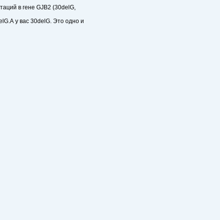
аций в гене GJB2 (30delG,
G.А у вас 30delG. Это одно и