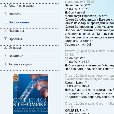
телефону 947-65-38.
Вячеслав
zatra***
Анализы и цены
26.03.2014
21:59
Добрый день!
Новости
Меня зовут Вячеслав, 35 лет.
Хотел бы обратиться к Вам вот с
Вопрос-ответ
Имею некоторые врожденные забо
Хотел бы провести генетические 
Вопрос этот возник после неодно
Партнеры
исчезали со словами "Мне нужен 
Настоящая моя спутница сказала 
Проекты
Надеюсь на ответ !
Заранее спасибо!
Отзывы
Ответ:
Добрый день. Ответ на Ва
65-38.
Вакансии
ольга
bazis***
19.03.2014
14:13
Акции и скидки
Добрый день. Что значит "обсле
Что это дает, если человек знает
Ответ:
Добрый день. Анализ подр
Соответственно, в случае наличи
Ксения
kseni***
14.03.2014
18:24
Добрый день, у меня врожденный
помощью тестов определить ген,
предотвратить передачу этого ге
Ответ:
Добрый день. Ответ на Ва
65-38.
ЮЛИЯ
KURIK***