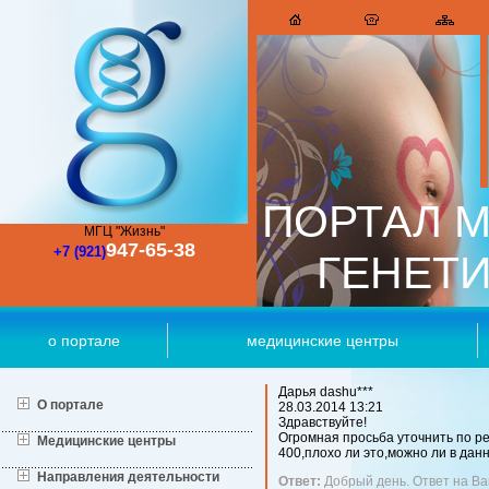
ПОРТАЛ М
МГЦ "Жизнь"
947-65-38
+7 (921)
ГЕНЕТ
о портале
медицинские центры
Дарья
dashu***
О портале
28.03.2014
13:21
Здравствуйте!
Огромная просьба уточнить по ре
Медицинские центры
400,плохо ли это,можно ли в да
Направления деятельности
Ответ:
Добрый день. Ответ на Ва