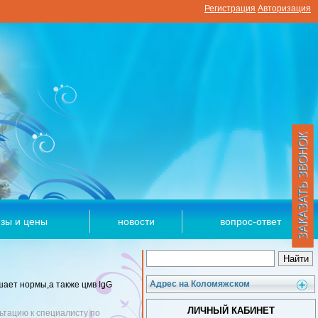
Регистрация
Авторизация
ЗАКАЗАТЬ ЗВОНОК
зы и цены
новости
вопрос-ответ
Адрес на Коломяжском
шает нормы,а также цмв IgG
ЛИЧНЫЙ КАБИНЕТ
ьтацию к специалисту по