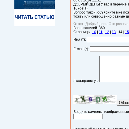
08.03.2014
22:51
ДОБРЫЙ ДЕНЬ! У вас в перечне а
167delT)
Вопрос такой, объясните мне пож
тоже? или совершенно разные д
Ответ:
Добрый день. Это разные
Всего записей:
360
Страницы:
10
|
11
|
12
|
13
|
14
|
15
Имя (*):
E-mail (*):
Сообщение (*):
Обно
Введите символы, изображенные н