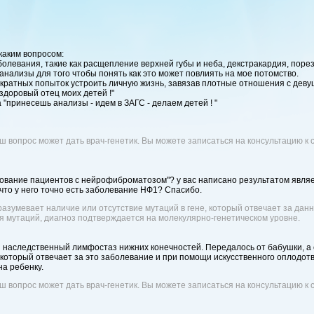
 каким вопросом:
левания, такие как расщепление верхней губы и неба, декстракардия, порез
анализы для того чтобы понять как это может повлиять на мое потомство.
кратных попыток устроить личную жизнь, завязав плотные отношения с девуш
здоровый отец моих детей !"
"принесешь анализы - идем в ЗАГС - делаем детей ! "
ш вопрос может дать врач-генетик. Вы можете записаться на консультацию к 
дование пациентов с нейрофиброматозом"? у вас написано результатом явля
 что у него точно есть заболевание НФ1? Спасибо.
азумевает наличие или отсутствие мутаций в гене, который отвечает за дан
я мутаций, диагноз подтверждается на молекулярно-генетическом уровне.
 наследственный лимфостаз нижних конечностей. Передалось от бабушки, а 
 который отвечает за это заболевание и при помощи искусственного оплодот
на ребенку.
ш вопрос может дать врач-генетик. Вы можете записаться на консультацию к 