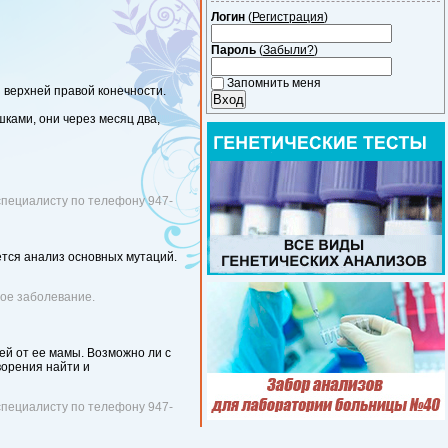
Логин
(
Регистрация
)
Пароль
(
Забыли?
)
Запомнить меня
 верхней правой конечности.
ками, они через месяц два,
специалисту по телефону 947-
ется анализ основных мутаций.
ное заболевание.
ей от ее мамы. Возможно ли с
ворения найти и
специалисту по телефону 947-