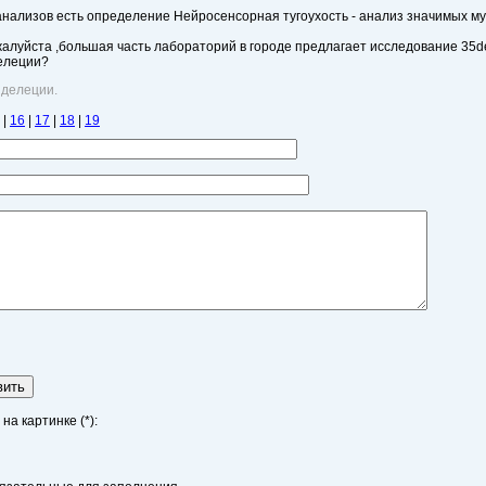
нализов есть определение Нейросенсорная тугоухость - анализ значимых мут
алуйста ,большая часть лабораторий в городе предлагает исследование 35del
елеции?
 делеции.
|
16
|
17
|
18
|
19
вить
а картинке (*):