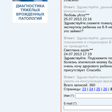
Спасибо!
Ответ:
Здравствуйте, данный
консультации.
Любовь
yfcnz***
25.07.2013
22:16
Здравствуйте,скажите пожал
экспертизу ребенка на 8-9 
это займет?
Ответ:
Здравствуйте, данны
показаниям в стационарах.В
не проводятся.
Светлана
apple***
24.07.2013
17:19
Здравствуйте. Подскажите по
болезнь эпилепсия моему б
очень хочу здорового ребенк
присутствует. Спасибо.
Ответ:
Здравствуйте,вероят
узнать на консультации врача
Всего записей:
360
Страницы:
23
|
24
|
25
|
26
|
Имя (*):
E-mail (*):