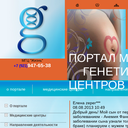
ПОРТАЛ М
МГЦ "Жизнь"
947-65-38
+7 (921)
ГЕНЕТ
ЦЕНТРОВ
о портале
медицинские центры
направлени
Елена
zeper***
О портале
08.08.2013
10:49
Добрый день! Мой сын от пе
Медицинские центры
заболеванием - Анемия Фанко
заболевании сына узнали тол
Направления деятельности
браке) планируем с мужем тр