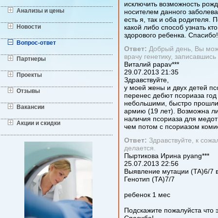
исключить возможность рожд
Анализы и цены
носителем данного заболева
есть я, так и оба родителя.
Новости
какой либо способ узнать кт
здорового ребенка. Спасибо!
Вопрос-ответ
Ответ:
Добрый день, Вы мож
врачу генетику, записавшись
Партнеры
Виталий
papav***
29.07.2013
21:35
Проекты
Здравствуйте,
у моей жены и двух детей п
Отзывы
перенес дебют псориаза год
небольшими, быстро прошли.
Вакансии
армию (19 лет). Возможна ли
наличия псориаза для медот
Акции и скидки
чем потом с псориазом коми
Ответ:
Здравствуйте, к сожа
делается.
Пыртикова Ирина
pyang***
25.07.2013
22:56
Выявление мутации (TA)6/7 
Генотип (TA)7/7
ребенок 1 мес
Подскажите пожалуйста что э