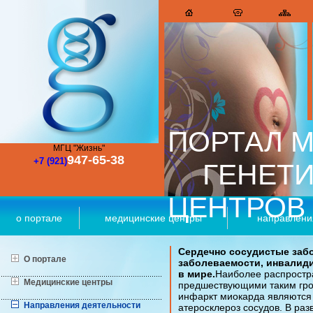
ПОРТАЛ М
МГЦ "Жизнь"
947-65-38
+7 (921)
ГЕНЕТ
ЦЕНТРОВ
о портале
медицинские центры
направлени
Сердечно сосудистые забо
О портале
заболеваемости, инвалид
в мире.
Наиболее распростр
Медицинские центры
предшествующими таким гро
инфаркт миокарда являются 
Направления деятельности
атеросклероз сосудов. В ра