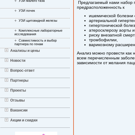
УЗИ малого таза
Предлагаемый нами набор г
предрасположенность к
УЗИ почек
ишемической болезни 
артериальной гипертен
УЗИ щитовидной железы
гипертонической болез
атеросклерозу аорты и
Комплексные лабораторные
исследования
риску внезапной смерт
тромбофилии,
Совместимость и выбор
партнера по генам
варикозному расширен
Анализы и цены
Анализ можно провести как 
всем перечисленным заболев
Новости
зависимости от желания пац
Вопрос-ответ
Партнеры
Проекты
Отзывы
Вакансии
Акции и скидки