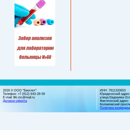
2026 © ООО "Биоглот"
ИНН: 7811320653
Телефон: +7 (812) 643-28-58
Юридический адрес:
E-mail: life.mc@mail.ru
улица Евдокима Огн
Договор-оферта
Фактический адрес:
Коломяжский проспек
Политика конфидиц