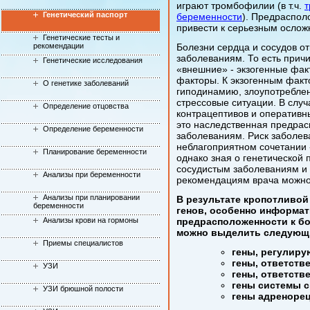
играют тромбофилии (в т.ч.
т
Генетический паспорт
беременности
). Предраспол
привести к серьезным ослож
Генетические тесты и
рекомендации
Болезни сердца и сосудов о
заболеваниям. То есть причи
Генетические исследования
«внешние» - экзогенные факт
факторы. К экзогенным факт
О генетике заболеваний
гиподинамию, злоупотреблен
стрессовые ситуации. В слу
Определение отцовства
контрацептивов и оперативн
это наследственная предрас
Определение беременности
заболеваниям. Риск заболев
неблагоприятном сочетании 
Планирование беременности
однако зная о генетической
сосудистым заболеваниям и
Анализы при беременности
рекомендациям врача можно 
Анализы при планировании
В результате кропотливо
беременности
генов, особенно информа
Анализы крови на гормоны
предрасположенности к бо
можно выделить следующи
Приемы специалистов
гены, регулиру
гены, ответств
УЗИ
гены, ответств
гены системы 
УЗИ брюшной полости
гены адреноре