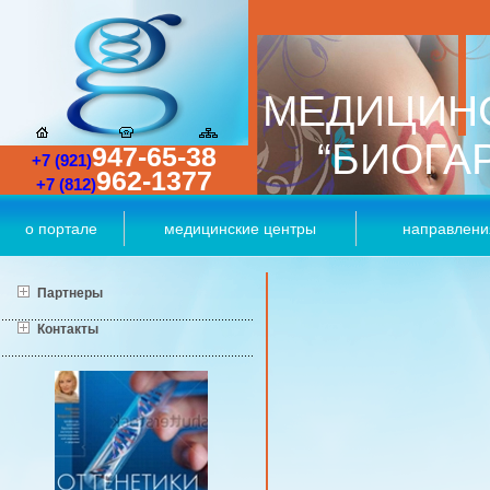
МЕДИЦИН
“БИОГА
947-65-38
+7 (921)
962-1377
+7 (812)
о портале
медицинские центры
направлени
Партнеры
Контакты